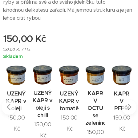
ryby si přišli na své a do svého jídelníčku tuto
lahodnou delikatesu zařadili. Má jemnou strukturu a je jen
lehce cítit rybou.
150,00
Kč
150,00 Kč / 1 ks
Skladem
VÉ
UZENÝ
KAPR
KAPR
UZENÝ
UZENÝ
KAPR v
V
V
KAPR v
KAPR v
oleji s
OCTU
PEPŘI
oleji
tomatě
ky
chilli
se
150,00
150,00
150,00
zeleninou
150,00
Kč
Kč
Kč
150,00
Kč