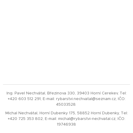
Ing. Pavel Nechvátal, Březinova 330, 39403 Horní Cerekev, Tel:
+420 603 512 291, E-mail: rybarstvi.nechvatal@seznam.cz, IČO:
45033528
Michal Nechvátal, Horní Dubenky 175, 58852 Horní Dubenky, Tel:
+420 725 353 802, E-mail: michal@rybarstvi-nechvatal.cz, IČO:
19746938